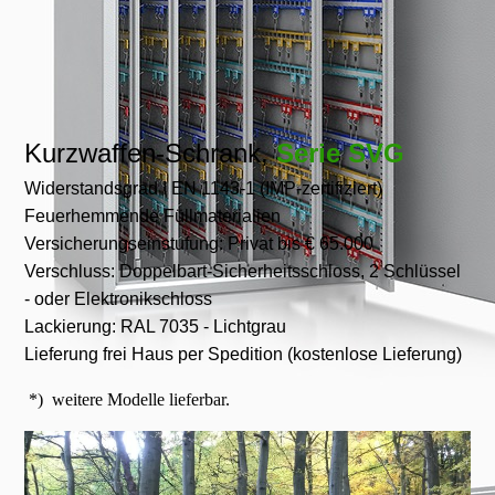
Kurzwaffen-Schrank,
Serie SVG
Widerstandsgrad I EN 1143-1 (IMP-zertifiziert)
Feuerhemmende Füllmaterialien
Versicherungseinstufung: Privat bis € 65.000
Verschluss: Doppelbart-Sicherheitsschloss, 2 Schlüssel
- oder Elektronikschloss
Lackierung: RAL 7035 - Lichtgrau
Lieferung frei Haus per Spedition (kostenlose Lieferung)
*) weitere Modelle lieferbar.