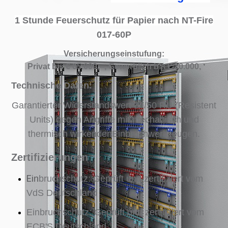
1 Stunde Feuerschutz für Papier nach NT-Fire
017-
60P
Versicherungseinstufung:
Privat bis € 65.000,--, Gewerblich bis € 20.000,
Technische Daten:
Garantierter Widerstandswert 30/50 RU (Resistent
Units) gegen Angriffe mit mechanisch und
thermisch wirkendenEinbruchwerkzeugen.
Zertifizierungen
Ei
n
bruchschutz: Geprüft und zertifiziert vom
VdS Deutschland
Einbruchschutz: Geprüft und zertifiziert vom
ECB'S Deutschland