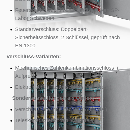
Feuerschutz: Geprüft und zertifiziert vom SP-
Labor Schweden
Standarverschluss: Doppelbart-
Sicherheitsschloss, 2 Schlüssel, geprüft nach
EN 1300
Verschluss-Varianten:
Mechanisches Zahlenkombinationsschloss (
Aufpreis )
Elektronisches Tastenschloss ( Aufpreis )
Sonderausstattungen als Option:
Verschließbare Innenfächer ( Aufpreis )
Teleskopausziehböden ( Aufpreis )