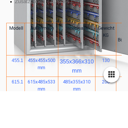
Zusatzböden ( Aufpreis )
Modell
Außenmaße
Innenmaße
Gewicht
KG
Böd
455x455x500
130
455.1
1
355x366x310
mm
mm
615x485x533
485x355x310
200
615.1
1
mm
mm
800.1
800x550x560
700x450x370
245
2
mm
mm
1000.1
1000x610x560
900x510x370
300
2
mm
mm