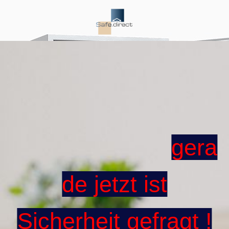
gera
de jetzt ist
Sicherheit gefragt !